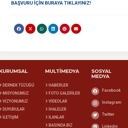
BAŞVURU İÇİN BURAYA TIKLAYINIZ!
KURUMSAL
MULTİMEDYA
SOSYAL
MEDYA
DERNEK TÜZÜĞÜ
HABERLER
Facebook
Facebook
MİSYONUMUZ
FOTO GALERİLER
VİZYONUMUZ
VİDEOLAR
Instagram
Instagram
DUYURULAR
İHALELER
Twitter
Twitter
İLETİŞİM
İLANLAR
BASINDA BİZ
Linkedin
Linkedin