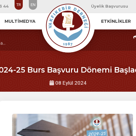
TR
EN
33 44
Üyelik Başvurusu
MULTİMEDYA
ETKİNLİKLER
...
024-25 Burs Başvuru Dönemi Başla
08 Eylül 2024