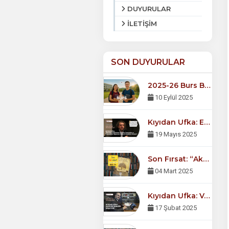
DUYURULAR
İLETİŞİM
SON DUYURULAR
2025-26 Burs Başvuru Dönemi Başladı!
10 Eylül 2025
Kıyıdan Ufka: Erdal Hoş Gençlerle Buluşuyor
19 Mayıs 2025
Son Fırsat: “Akçaabad Vakfıkebir Nüfus Kütüğü” Kitabı İçin Geri Sayım Başladı!
04 Mart 2025
Kıyıdan Ufka: Vakfıkebirli Gençler Kariyer Günleri’nde Buluşuyor!
17 Şubat 2025