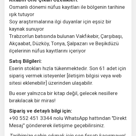
Osmanlı dönemi nüfus kayıtları ile bölgenin tarihine
ışık tutuyor
Soy araştırmalarına ilgi duyanlar için eşsiz bir
kaynak sunuyor
Trabzon'un batısında bulunan Vakfıkebir, Çarşıbaşı,
Akçaabat, Düzköy, Tonya, Şalpazarı ve Beşikdüzü
ilçelerinin nüfus kayıtlarını içeriyor
Satış Bilgileri:
Eserin stokları hızla tükenmektedir. Son 61 adet için
sipariş vermek isteyenler [iletişim bilgisi veya web
sitesi eklenebilir] üzerinden ulaşabilir.
Bu eser yalnızca bir kitap değil, gelecek nesillere
bırakılacak bir miras!
Sipariş ve detaylı bilgi için:
+90 552 451 3344 nolu WhatsApp hattından "Direkt
Mesaj" göndererek iletişime geçebilirsiniz.
Tarihimize sahip çıkmak için son fırsatı kaçırmayın!