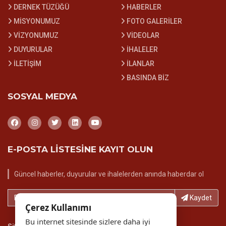
DERNEK TÜZÜĞÜ
HABERLER
MİSYONUMUZ
FOTO GALERİLER
VİZYONUMUZ
VİDEOLAR
DUYURULAR
İHALELER
İLETİŞİM
İLANLAR
BASINDA BİZ
SOSYAL MEDYA
E-POSTA LİSTESİNE KAYIT OLUN
Güncel haberler, duyurular ve ihalelerden anında haberdar ol
E-Posta adresinizi yazın...
Kaydet
Çerez Kullanımı
Bu internet sitesinde sizlere daha iyi